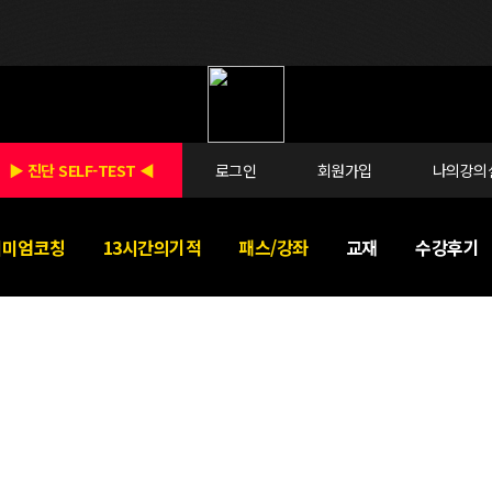
▶ 진단 SELF-TEST ◀
로그인
회원가입
나의강의
리미엄코칭
13시간의기적
패스/강좌
교재
수강후기