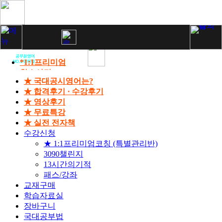
*1:1프리미엄
학습상담
★ 국대공시영어는?
13시간의기적
★ 합격후기 · 수강후기
패스/강좌
★ 영상후기
합격후기
★ 무료특강
영상후기
★ 실전 전자책
수강신청
★ 1:1프리미엄코칭 (특별관리반)
3090챌린지
13시간의기적
패스/강좌
교재구매
학습자료실
장바구니
국대공부법