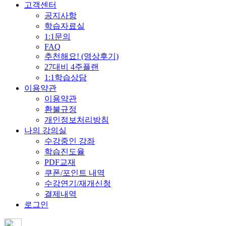
고객센터
공지사항
학습자료실
1:1문의
FAQ
추천해요! (영상후기)
27대비 4주플랜
1:1학습상담
이용약관
이용약관
환불규정
개인정보처리방침
나의 강의실
수강중인 강좌
학습진도율
PDF교재
쿠폰/포인트 내역
수강연기/재개신청
결제내역
로그인