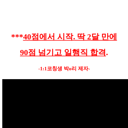
***
40점에서 시작. 딱 2달 만에
90점 넘기고 일행직 합격
.
-
1:1코칭생 박o리 제자-