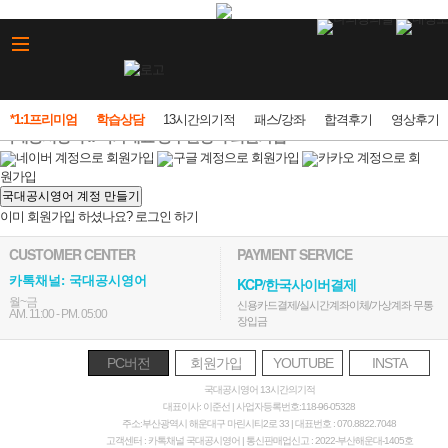
*1:1프리미엄
학습상담
13시간의기적
패스/강좌
합격후기
영상후기
국대공시영어 :: 국가대표 공무원영어 회원가입
네이버 계정으로 회원가입
구글 계정으로 회원가입
카카오 계정으로 회
원가입
국대공시영어 계정 만들기
이미 회원가입 하셨나요?
로그인 하기
CUSTOMER CENTER
PAYMENT SERVICE
카톡채널: 국대공시영어
KCP/한국사이버결제
월~금
신용카드결제/실시간계좌이체/가상계좌 무통
AM. 11:00 - PM. 05:00
장입금
PC버전
회원가입
YOUTUBE
INSTA
국대공시영어 13시간의기적
대표이사: 이준선 | 사업자등록번호:118-96-05328
주소:부산광역시 해운대구 마린시티2로 33 | 대표번호 : 070.8822.7048
고객센터 : 카톡채널 국대공시영어 | 통신판매업신고 : 2022-부산해운대-1405호