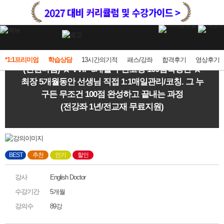
*1:1프리미엄
학습상담
13시간의기적
패스/강좌
합격후기
영상후기
(인원마감) ★ VVIP 5개월 무한코칭 100점확정반 ★
최장 5개월동안 선생님 직접 1:1매일관리/코칭. 그 누
구든 무조건 100점 완성하고 끝내는 과정
(전강좌 1년/전교재 무료지원)
BEST
추천
인기
할인
강사
English Doctor
수강기간
5개월
강의수
89강