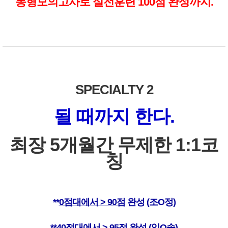
동형모의고사로 실전훈련 100점 완성까지.
SPECIALTY 2
될 때까지
한다.
최장 5개월간 무제한 1:1코
칭
**
0점대에서 > 90점
완성 (조O정)
**
40점대에서 > 95점 완성
(임O솔)