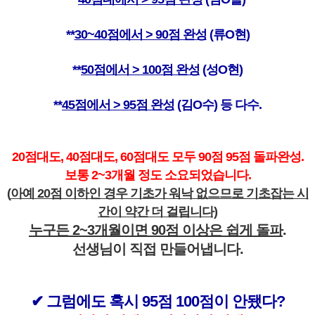
**
30~40점에서 > 90점 완성
(류O현)
**
50점에서 > 100점 완성
(성O현)
**
45점에서 > 95점 완성
(김O수)
등
다수.
20점대도, 40점대도, 60점대도 모두 90점 95점 돌파완성.
보통 2~3개월 정도 소요되었습니다.
(
아예 20점 이하인 경우 기초가 워낙 없으므로 기초잡는 시
간이 약간 더 걸립니다)
누구든 2~3개월이면 90점 이상은 쉽게 돌파
.
선생님이 직접 만들어냅니다.
✔ 그럼에도 혹시 95점 100점이 안됐다?