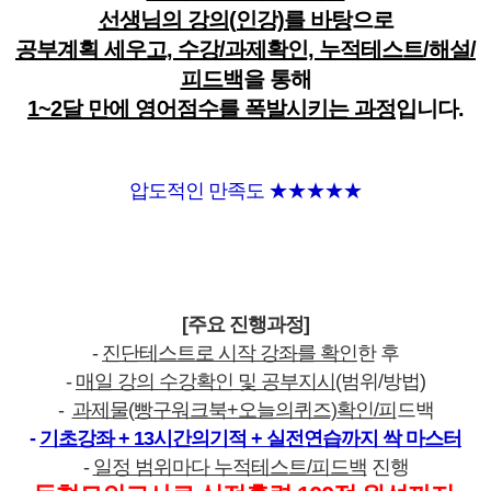
선생님의 강의(인강)를 바탕
으로
공부계획 세우고, 수강/과제확인, 누적테스트/해설/
피드백
을 통해
1~2달 만에 영어점수를 폭발시키는 과정
입니다.
압도적인 만족도 ★★★★★
[주요 진행과정]
-
진단테스트로 시작 강좌를 확인
한 후
-
매일 강의 수강확인 및 공부지시
(범위/방법)
-
과제물(빵구워크북+오늘의퀴즈)확인/피
드백
-
기초강좌 + 13시간의기적 + 실전연습까지 싹 마스터
-
일정 범위마다 누적테스트/피드백
진행