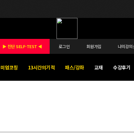
▶ 진단 SELF-TEST ◀
로그인
회원가입
나의강의
리미엄코칭
13시간의기적
패스/강좌
교재
수강후기