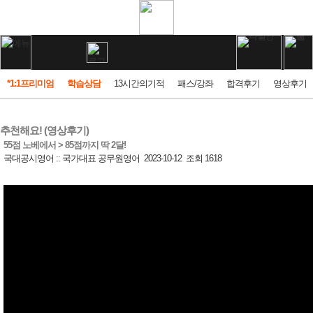
*1:1프리미엄
학습상담
13시간의기적
패스/강좌
합격후기
영상후기
추천해요! (영상후기)
55점 노베에서 > 85점까지 딱 2달!
국대공시영어 :: 국가대표 공무원영어
2023-10-12
조회 1618