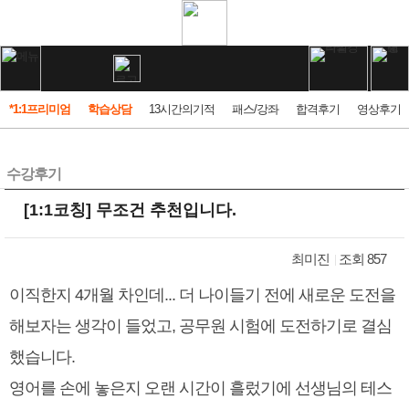
*1:1프리미엄
학습상담
13시간의기적
패스/강좌
합격후기
영상후기
수강후기
[1:1코칭] 무조건 추천입니다.
최미진
조회 857
이직한지 4개월 차인데... 더 나이들기 전에 새로운 도전을
해보자는 생각이 들었고, 공무원 시험에 도전하기로 결심
했습니다.
영어를 손에 놓은지 오랜 시간이 흘렀기에 선생님의 테스