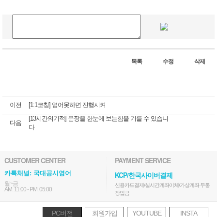
목록
수정
삭제
이전
[1:1코칭] 영어못하면 진행시켜
[13시간의기적] 문장을 한눈에 보는힘을 기를 수 있습니
다음
다
CUSTOMER CENTER
PAYMENT SERVICE
카톡채널: 국대공시영어
KCP/한국사이버결제
월~금
신용카드결제/실시간계좌이체/가상계좌 무통
AM. 11:00 - PM. 05:00
장입금
PC버전
회원가입
YOUTUBE
INSTA