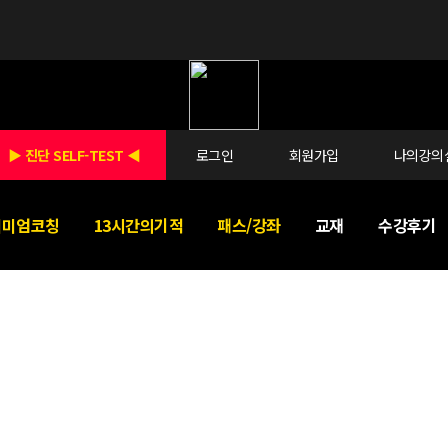
▶ 진단 SELF-TEST ◀
로그인
회원가입
나의강의
리미엄코칭
13시간의기적
패스/강좌
교재
수강후기