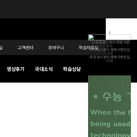
X
"※국대 공시영어 새해 이벤
트※
실
고객센터
장바구니
학습자료실
국대 공시영어
새해
이벤트
입
니다
국대 공시영어 새해
이벤트
입
니다
영상후기
국대소식
학습상담
커리큘럼