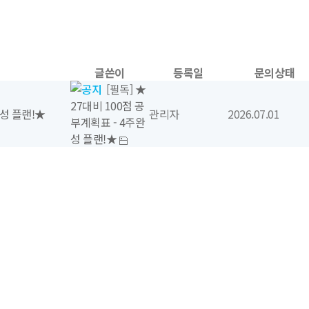
글쓴이
등록일
문의상태
[필독] ★
27대비 100점 공
완성 플랜!★
관리자
2026.07.01
부계획표 - 4주완
성 플랜!★