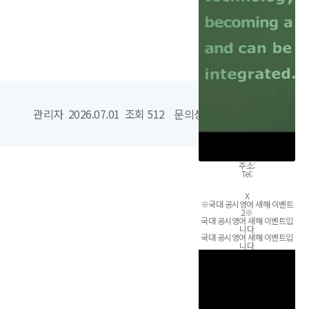
관리자 2026.07.01 조회 512
문의상태
공지
주소
:
글쓰기
Tel:
자세히 보기
X
※국대 공시영어 새해 이벤트
2※
국대 공시영어 새해
이벤트
입
니다
국대 공시영어 새해
이벤트
입
니다