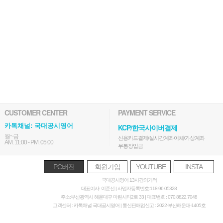
CUSTOMER CENTER
PAYMENT SERVICE
카톡채널: 국대공시영어
KCP/한국사이버결제
월~금
신용카드결제/실시간계좌이체/가상계좌
AM. 11:00 - PM. 05:00
무통장입금
PC버전
회원가입
YOUTUBE
INSTA
국대공시영어 13시간의기적
대표이사: 이준선 | 사업자등록번호:118-96-05328
주소:부산광역시 해운대구 마린시티2로 33 | 대표번호 : 070.8822.7048
고객센터 : 카톡채널 국대공시영어 | 통신판매업신고 : 2022-부산해운대-1405호