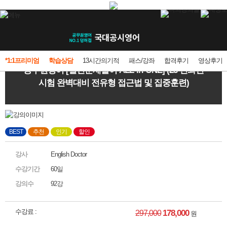
*1:1프리미엄
학습상담
13시간의기적
패스/강좌
합격후기
영상후기
공무원영어 [실전문제풀이 ALL-in-ONE] (25 변화된
시험 완벽대비 전유형 접근법 및 집중훈련)
BEST
추천
인기
할인
강사
English Doctor
수강기간
60일
강의수
92강
수강료 :
178,000
297,000
원