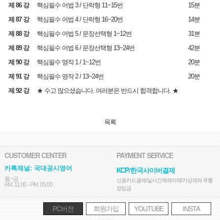
제 86 강
핵심필수 어법 3 / 단락형 11~15번
15분
제 87 강
핵심필수 어법 4 / 단락형 16~20번
14분
제 88 강
핵심필수 어법 5 / 문장선택형 1~12번
31분
제 89 강
핵심필수 어법 6 / 문장선택형 13~24번
42분
제 90 강
핵심필수 영작 1 / 1~12번
20분
제 91 강
핵심필수 영작 2 / 13~24번
20분
제 92 강
★ 수고 많으셨습니다. 여러분은 반드시 합격합니다. ★
목록
CUSTOMER CENTER
PAYMENT SERVICE
카톡채널: 국대공시영어
KCP/한국사이버결제
월~금
신용카드결제/실시간계좌이체/가상계좌 무통
AM. 11:00 - PM. 05:00
장입금
PC버전
회원가입
YOUTUBE
INSTA