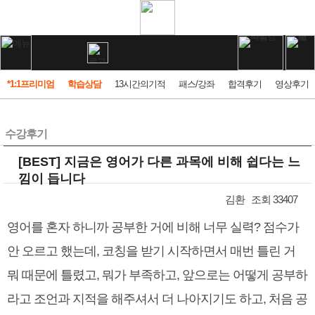
*1:1프리미엄
학습상담
13시간의기적
패스/강좌
합격후기
영상후기
수강후기
[BEST] 지금은 영어가 다른 과목에 비해 쉽다는 느
낌이 듭니다
김환
조회 33407
영어를 혼자 하니까 공부한 거에 비해 너무 실력? 점수가
안 오르고 했는데, 코칭을 받기 시작하면서 매번 틀린 거
뭐 때문에 틀렸고, 뭐가 부족하고, 앞으로는 어떻게 공부하
라고 조언과 지적을 해주셔서 더 나아지기도 하고, 처음 공