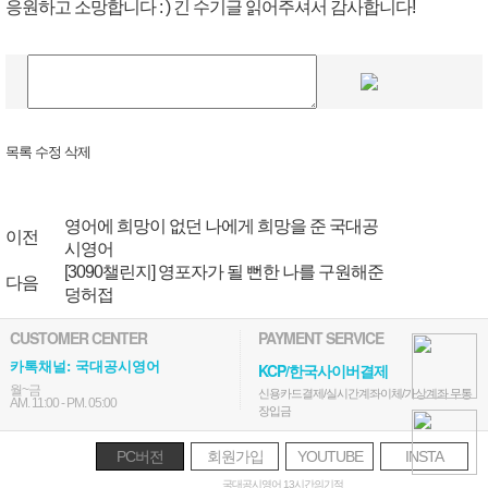
응원하고 소망합니다 : ) 긴 수기글 읽어주셔서 감사합니다!
목록
수정
삭제
영어에 희망이 없던 나에게 희망을 준 국대공
이전
시영어
[3090챌린지] 영포자가 될 뻔한 나를 구원해준
다음
덩허접
CUSTOMER CENTER
PAYMENT SERVICE
카톡채널: 국대공시영어
KCP/한국사이버결제
월~금
신용카드결제/실시간계좌이체/가상계좌 무통
AM. 11:00 - PM. 05:00
장입금
PC버전
회원가입
YOUTUBE
INSTA
국대공시영어 13시간의기적