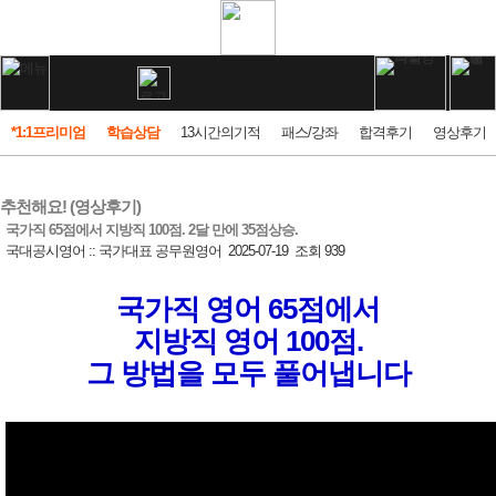
*1:1프리미엄
학습상담
13시간의기적
패스/강좌
합격후기
영상후기
추천해요! (영상후기)
국가직 65점에서 지방직 100점. 2달 만에 35점상승.
국대공시영어 :: 국가대표 공무원영어
2025-07-19
조회 939
국가직 영어 65점에서
지방직 영어 100점.
그 방법을 모두 풀어냅니다