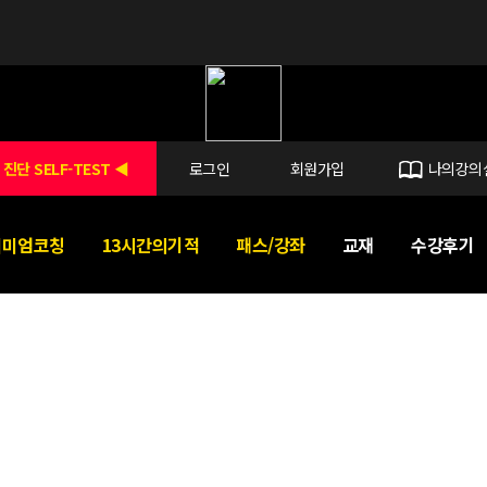
 진단 SELF-TEST ◀
로그인
회원가입
나의강의
리미엄코칭
13시간의기적
패스/강좌
교재
수강후기