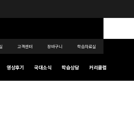
실
고객센터
장바구니
학습자료실
영상후기
국대소식
학습상담
커리큘럼