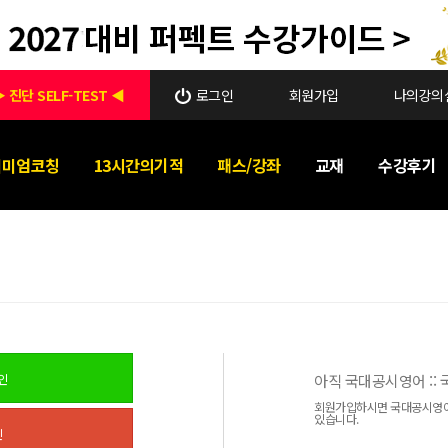
 진단 SELF-TEST ◀
로그인
회원가입
나의강의
리미엄코칭
13시간의기적
패스/강좌
교재
수강후기
인
아직 국대공시영어 ::
회원가입하시면 국대공시영어 
있습니다.
인