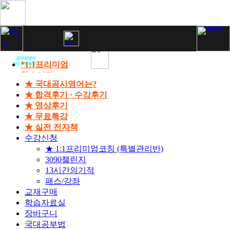
*1:1프리미엄
학습상담
★ 국대공시영어는?
13시간의기적
★ 합격후기 · 수강후기
패스/강좌
★ 영상후기
합격후기
★ 무료특강
영상후기
★ 실전 전자책
수강신청
★ 1:1프리미엄코칭 (특별관리반)
3090챌린지
13시간의기적
패스/강좌
교재구매
학습자료실
장바구니
국대공부법