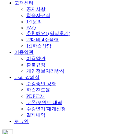
고객센터
공지사항
학습자료실
1:1문의
FAQ
추천해요! (영상후기)
27대비 4주플랜
1:1학습상담
이용약관
이용약관
환불규정
개인정보처리방침
나의 강의실
수강중인 강좌
학습진도율
PDF교재
쿠폰/포인트 내역
수강연기/재개신청
결제내역
로그인