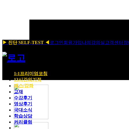
▶ 진단 SELF-TEST ◀
로그인
회원가입
나의강의실
고객센터
장
1:1프리미엄코칭
13시간의기적
패스/강좌
교재
수강후기
영상후기
국대소식
학습상담
커리큘럼