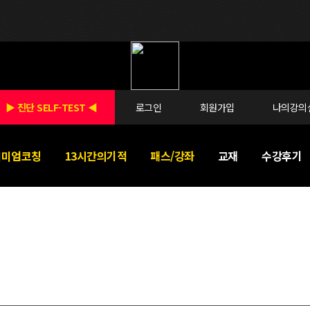
▶ 진단 SELF-TEST ◀
로그인
회원가입
나의강의
리미엄코칭
13시간의기적
패스/강좌
교재
수강후기