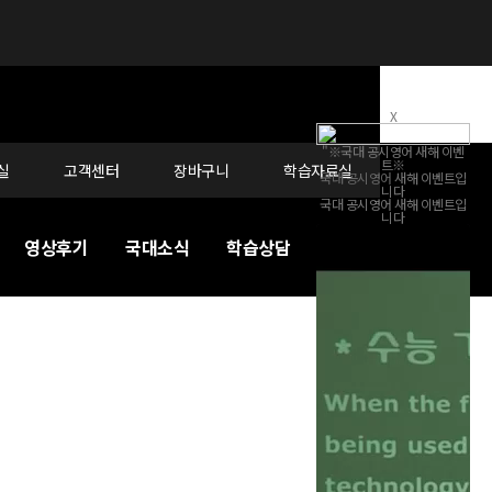
X
"※국대 공시영어 새해 이벤
트※
실
고객센터
장바구니
학습자료실
국대 공시영어
새해
이벤트
입
니다
국대 공시영어 새해
이벤트
입
니다
영상후기
국대소식
학습상담
커리큘럼