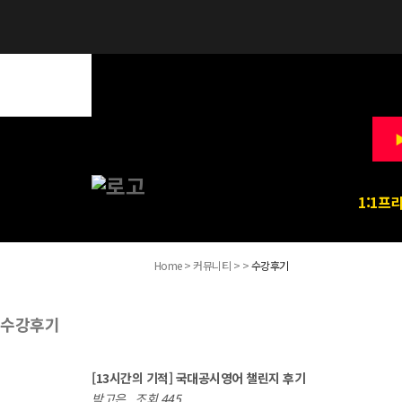
▶
1:1프
Home > 커뮤니티 > >
수강후기
수강후기
[13시간의 기적] 국대공시영어 챌린지 후기
박고은
조회 445