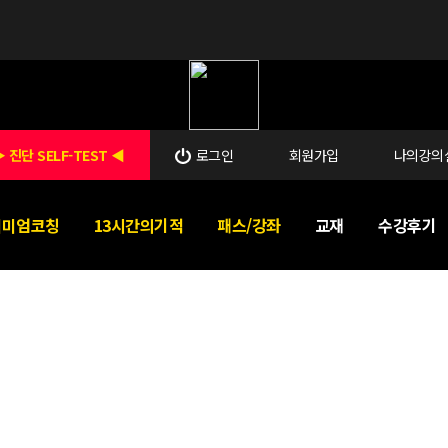
 진단 SELF-TEST ◀
로그인
회원가입
나의강의
리미엄코칭
13시간의기적
패스/강좌
교재
수강후기