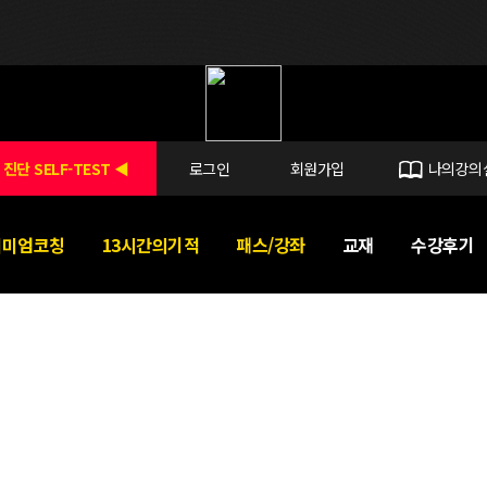
 진단 SELF-TEST ◀
로그인
회원가입
나의강의
리미엄코칭
13시간의기적
패스/강좌
교재
수강후기