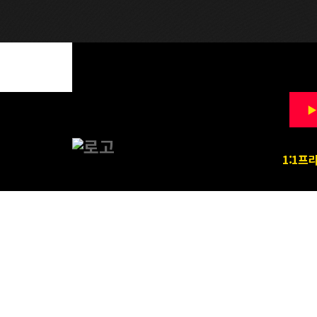
▶
1:1프