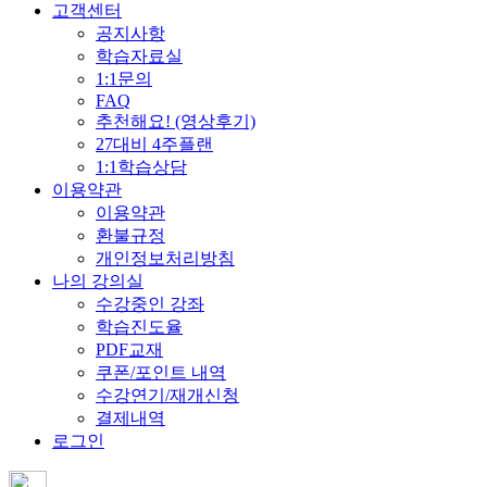
고객센터
공지사항
학습자료실
1:1문의
FAQ
추천해요! (영상후기)
27대비 4주플랜
1:1학습상담
이용약관
이용약관
환불규정
개인정보처리방침
나의 강의실
수강중인 강좌
학습진도율
PDF교재
쿠폰/포인트 내역
수강연기/재개신청
결제내역
로그인