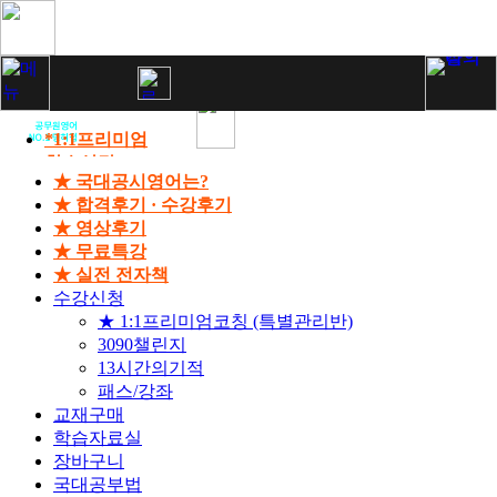
*1:1프리미엄
학습상담
★ 국대공시영어는?
13시간의기적
★ 합격후기 · 수강후기
패스/강좌
★ 영상후기
합격후기
★ 무료특강
영상후기
★ 실전 전자책
수강신청
★ 1:1프리미엄코칭 (특별관리반)
3090챌린지
13시간의기적
패스/강좌
교재구매
학습자료실
장바구니
국대공부법