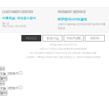
CUSTOMER CENTER
PAYMENT SERVICE
카톡채널: 국대공시영어
KCP/한국사이버결제
월~금
신용카드결제/실시간계좌이체/가상계좌 무통
AM. 11:00 - PM. 05:00
장입금
PC버전
회원가입
YOUTUBE
INSTA
국대공시영어 13시간의기적
대표이사: 이준선 | 사업자등록번호:118-96-05328
주소:부산광역시 해운대구 마린시티2로 33 | 대표번호 : 070.8822.7048
고객센터 : 카톡채널 국대공시영어 | 통신판매업신고 : 2022-부산해운대-1405호
‹
›
오늘 그만보기
닫기
‹
›
오늘 그만보기
닫기