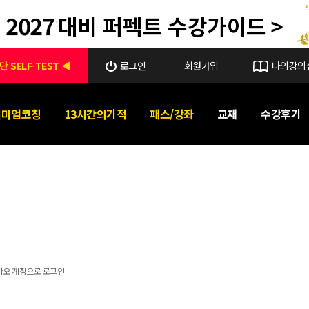
단 SELF-TEST ◀
로그인
회원가입
나의강의
리미엄코칭
13시간의기적
패스/강좌
교재
수강후기
카오 계정으로 로그인