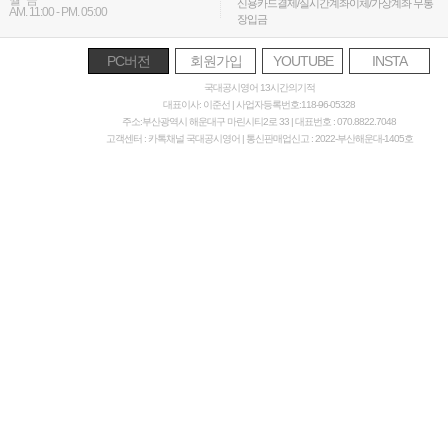
월~금
신용카드결제/실시간계좌이체/가상계좌 무통
AM. 11:00 - PM. 05:00
장입금
PC버전
회원가입
YOUTUBE
INSTA
국대공시영어 13시간의기적
대표이사: 이준선 | 사업자등록번호:118-96-05328
주소:부산광역시 해운대구 마린시티2로 33 | 대표번호 : 070.8822.7048
고객센터 : 카톡채널 국대공시영어 | 통신판매업신고 : 2022-부산해운대-1405호