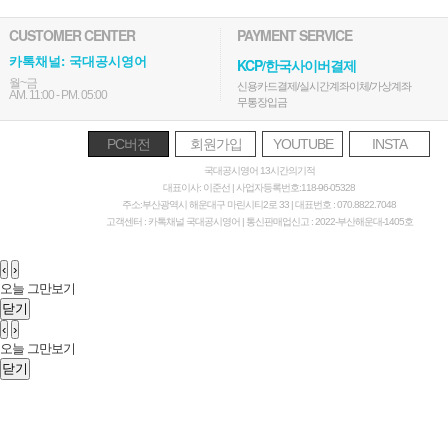
CUSTOMER CENTER
PAYMENT SERVICE
카톡채널: 국대공시영어
KCP/한국사이버결제
월~금
신용카드결제/실시간계좌이체/가상계좌
AM. 11:00 - PM. 05:00
무통장입금
PC버전
회원가입
YOUTUBE
INSTA
국대공시영어 13시간의기적
대표이사: 이준선 | 사업자등록번호:118-96-05328
주소:부산광역시 해운대구 마린시티2로 33 | 대표번호 : 070.8822.7048
고객센터 : 카톡채널 국대공시영어 | 통신판매업신고 : 2022-부산해운대-1405호
‹
›
오늘 그만보기
닫기
‹
›
오늘 그만보기
닫기