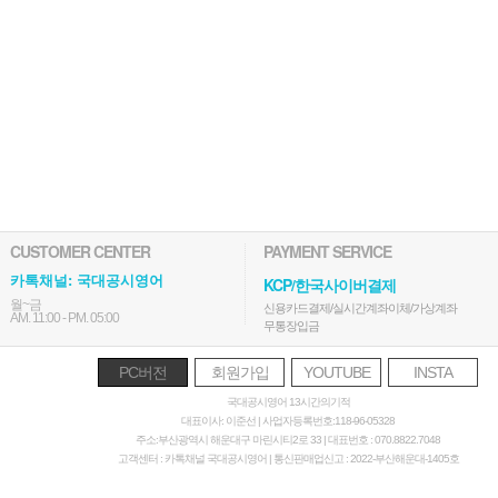
CUSTOMER CENTER
PAYMENT SERVICE
카톡채널: 국대공시영어
KCP/한국사이버결제
월~금
신용카드결제/실시간계좌이체/가상계좌
AM. 11:00 - PM. 05:00
무통장입금
PC버전
회원가입
YOUTUBE
INSTA
국대공시영어 13시간의기적
대표이사: 이준선 | 사업자등록번호:118-96-05328
주소:부산광역시 해운대구 마린시티2로 33 | 대표번호 : 070.8822.7048
고객센터 : 카톡채널 국대공시영어 | 통신판매업신고 : 2022-부산해운대-1405호