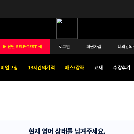
▶ 진단 SELF-TEST ◀
로그인
회원가입
나의강의
리미엄코칭
13시간의기적
패스/강좌
교재
수강후기
현재 영어 상태를 남겨주세요.