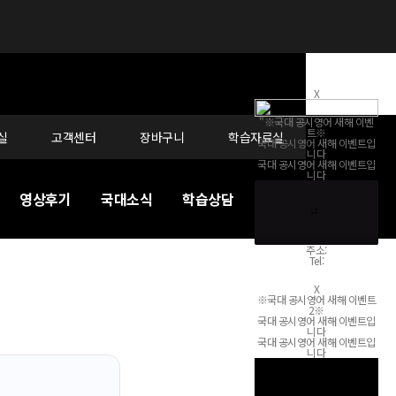
X
"※국대 공시영어 새해 이벤
트※
실
고객센터
장바구니
학습자료실
국대 공시영어
새해
이벤트
입
니다
국대 공시영어 새해
이벤트
입
니다
영상후기
국대소식
학습상담
커리큘럼
주소
:
Tel:
자세히 보기
X
※국대 공시영어 새해 이벤트
2※
국대 공시영어 새해
이벤트
입
니다
국대 공시영어 새해
이벤트
입
니다