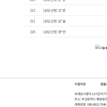
222
[상담신청] 김*준
221
[상담신청] 임*솔
220
[상담신청] 정*찬
이용약관
환불
국대공시영어 13시간의기적 
주소: 부산광역시 해운대구 마
대표번호: 080.8822.7048