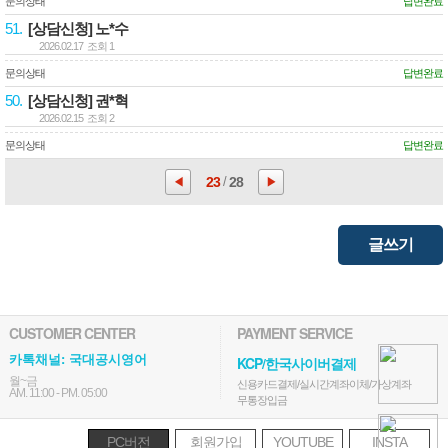
문의상태
답변완료
51.
[상담신청] 노*수
2026.02.17 조회 1
문의상태
답변완료
50.
[상담신청] 권*혁
2026.02.15 조회 2
문의상태
답변완료
23
/
28
◀
▶
글쓰기
CUSTOMER CENTER
PAYMENT SERVICE
카톡채널: 국대공시영어
KCP/한국사이버결제
월~금
신용카드결제/실시간계좌이체/가상계좌
AM. 11:00 - PM. 05:00
무통장입금
PC버전
회원가입
YOUTUBE
INSTA